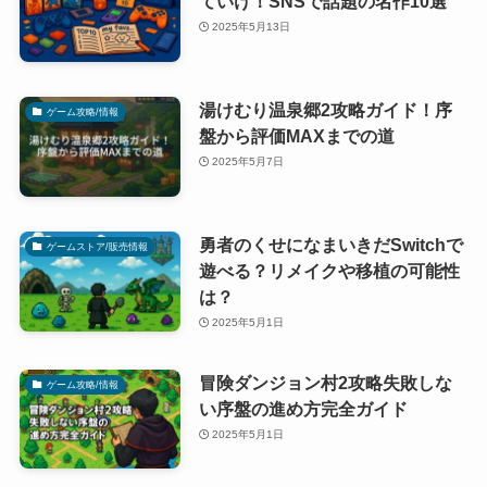
ていけ！SNSで話題の名作10選
2025年5月13日
湯けむり温泉郷2攻略ガイド！序
ゲーム攻略/情報
盤から評価MAXまでの道
2025年5月7日
勇者のくせになまいきだSwitchで
ゲームストア/販売情報
遊べる？リメイクや移植の可能性
は？
2025年5月1日
冒険ダンジョン村2攻略失敗しな
ゲーム攻略/情報
い序盤の進め方完全ガイド
2025年5月1日