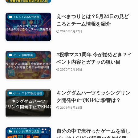
えぺまつりとは？5月24日の見ど
トレンド/SNSで話題
ころとチーム情報を紹介
2025年5月17日
#祝学マス1周年 今が始めどき？イ
ゲーム攻略/情報
ベント内容とガチャの狙い目
2025年5月16日
キングダムハーツミッシングリン
ゲームストア/販売情報
ク開発中止でKH4に影響は？
2025年5月14日
自分の中で流行ったゲームを晒し
トレンド/SNSで話題