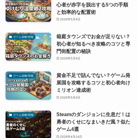
心者が赤字を脱出する5つの手順
と効率的な配置術
2026年5月4日
箱庭タウンズでお金が足りない？
ゲーム攻略/情報
初心者が知るべき攻略のコツと専
門街配置の秘訣
2026年5月4日
資金不足で詰んでない？ゲーム発
ゲーム攻略/情報
展国を攻略するコツと初心者向け
ミリオン達成術
2026年5月4日
Steamのダンジョンに生息だ！は
ゲーム攻略/情報
勇者のくせになまいきだ風？似た
ゲーム4選
2026年4月14日