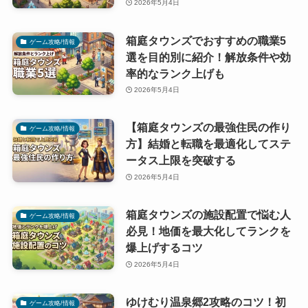
2026年5月4日
箱庭タウンズでおすすめの職業5
ゲーム攻略/情報
選を目的別に紹介！解放条件や効
率的なランク上げも
2026年5月4日
【箱庭タウンズの最強住民の作り
ゲーム攻略/情報
方】結婚と転職を最適化してステ
ータス上限を突破する
2026年5月4日
箱庭タウンズの施設配置で悩む人
ゲーム攻略/情報
必見！地価を最大化してランクを
爆上げするコツ
2026年5月4日
ゆけむり温泉郷2攻略のコツ！初
ゲーム攻略/情報