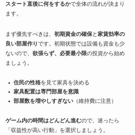
スタート直後に何をするか
で全体の流れが決まり
ます。
まず優先すべきは、
初期資金の確保
と
家賃効率の
良い部屋作り
です。初期状態では設備も資金も少
ないので、
欲張らず、必要最小限
の投資から始め
ましょう。
住民の性格
を見て家具を決める
家具配置は専門部屋を意識
部屋数を増やしすぎない
（維持費に注意）
ゲーム内の時間はどんどん進む
ので、迷ったら
「収益性が高い行動」を選択しましょう。