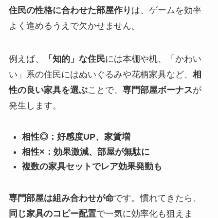
住民の性格に合わせた部屋作り
は、ゲームを効率
よく進めるうえで欠かせません。
例えば、
「知的」な住民
には本棚や机、「かわい
い」系の住民にはぬいぐるみや花柄家具など、
相
性の良い家具を選ぶ
ことで、
専門部屋ボーナス
が
発生します。
相性◎：好感度UP、家賃増
相性×：効果激減、部屋が無駄に
複数の家具セットでレア効果発動も
専門部屋は組み合わせが命
です。慣れてきたら、
同じ家具のコピー配置
で一気に効率化も狙えま