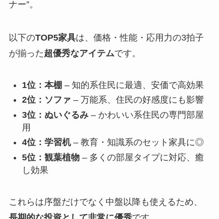
ナー”。
以下の
TOP5家具
は、価格・性能・応用力の3拍子
が揃った
超優秀なアイテム
です。
1位：本棚
– 知的系住民に最適、安価で高効果
2位：ソファ
– 万能系、住民の好感度にも影響
3位：ぬいぐるみ
– かわいい系住民の専門部屋
用
4位：学習机
– 教育・知識系のセット家具に◎
5位：観葉植物
– 多くの部屋タイプに対応、癒
し効果
これらは序盤だけでなく中盤以降も使えるため、
長期的な投資として非常に優秀
です。