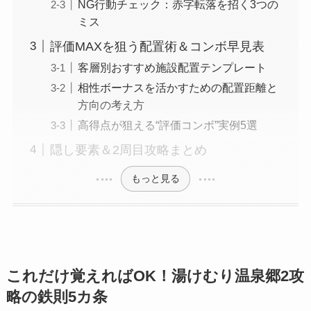
NG行動チェック：赤字転落を招く3つの
ミス
評価MAXを狙う配置術＆コンボ早見表
客層別おすすめ施設配置テンプレート
相性ボーナスを活かすための配置距離と
方向の考え方
高得点が狙える“評価コンボ”実例5選
隠し要素＆2周目攻略まとめ
もっと見る
これだけ覚えればOK！湯けむり温泉郷2攻
略の鉄則5カ条