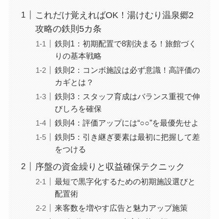
これだけ覚えればOK！湯けむり温泉郷2
攻略の鉄則5カ条
鉄則1：初期配置で8割決まる！旅館づく
りの基本戦略
鉄則2：コンボ施設は必ず意識！高評価の
カギとは？
鉄則3：スタッフ育成はバランス重視で伸
びしろを確保
鉄則4：評価アップには“○○”を最優先せよ
鉄則5：引き継ぎ要素は最初に把握して差
をつける
序盤の資金繰りと収益確保テクニック
最短で黒字化するための初期施設選びと
配置術
来客数を増やす広告と魅力アップ施策